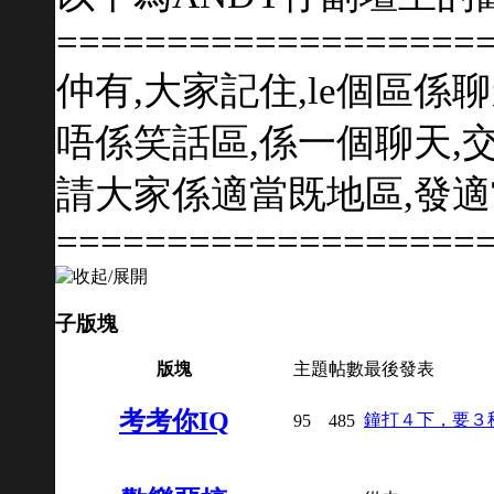
===================
仲有,大家記住,le個區係
唔係笑話區,係一個聊天,
請大家係適當既地區,發
===================
子版塊
版塊
主題
帖數
最後發表
考考你IQ
鐘打４下，要３
95
485