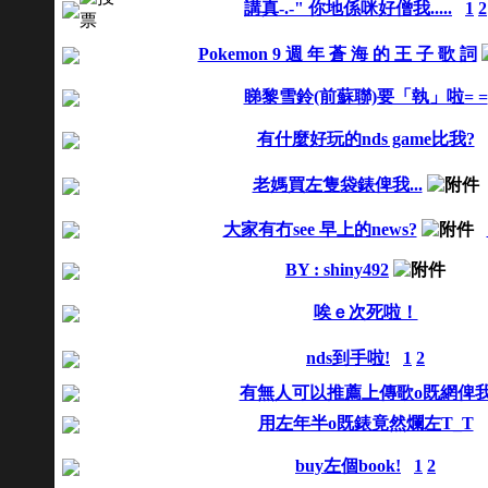
講真-.-" 你地係咪好僧我.....
1
2
Pokemon 9 週 年 蒼 海 的 王 子 歌 詞
睇黎雪鈴(前蘇聯)要「執」啦= =
有什麼好玩的nds game比我?
老媽買左隻袋錶俾我...
大家有冇see 早上的news?
BY : shiny492
唉ｅ次死啦！
nds到手啦!
1
2
有無人可以推薦上傳歌o既網俾
用左年半o既錶竟然爛左T_T
buy左個book!
1
2