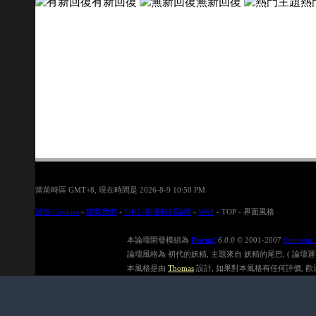
有新回復
無新回復
熱
當前時區 GMT+8, 現在時間是 2026-8-9 10:50 PM
清除 Cookies
-
聯繫我們
-
FrKL-動漫時刻論壇
-
WAP
-
TOP
-
界面風格
本論壇開發模組為
Discuz!
6.0.0
© 2001-2007
Comsenz 
論壇風格為 初代的妖精, 主題來自 妖精的尾巴, ( 論壇運行速度在
本風格是由
Thomas
設計, 如果對本風格有任何評價, 