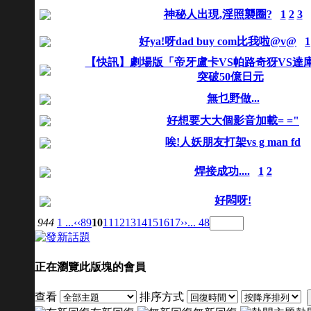
神秘人出現,淫照襲圈?
1
2
3
好ya!呀dad buy com比我啦@v@
1
【快訊】劇場版「帝牙盧卡VS帕路奇犽VS達
突破50億日元
無乜野做...
好想要大大個影音加載= ="
唉!人妖朋友打架vs g man fd
焊接成功....
1
2
好悶呀!
944
1 ...
‹‹
8
9
10
11
12
13
14
15
16
17
››
... 48
正在瀏覽此版塊的會員
查看
排序方式