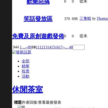
歡樂惡搞
從未
0
0
笑話發放區
三隻蝦
by
Thoma
370
698
免費及原創遊戲發佈
從未
0
0
944
1 ...
‹‹
8
9
10
11
12
13
14
15
16
17
››
... 48
全部
精華
投票
活動
休閒茶室
標題
作者
回復/查看
最後發表