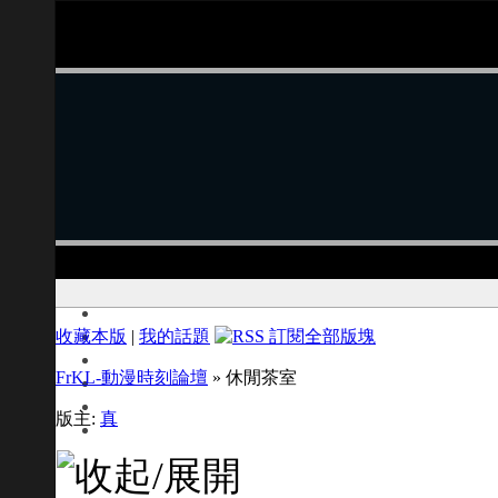
收藏本版
|
我的話題
FrKL-動漫時刻論壇
» 休閒茶室
版主:
真