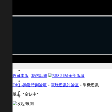
收藏本版
|
我的話題
FrKL-動漫時刻論壇
»
電玩遊戲討論區
» 單機遊戲
版主: *空缺中*