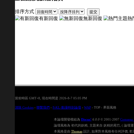
排序方式
提交
有新回復
無新回復
熱
當前時區 GMT+8, 現在時間是 2026-8-7 05:05 PM
清除 Cookies
-
聯繫我們
-
FrKL-動漫時刻論壇
-
WAP
-
TOP
-
界面風格
本論壇開發模組為
Discuz!
6.0.0
© 2001-2007
Comsenz 
論壇風格為 初代的妖精, 主題來自 妖精的尾巴, ( 論壇運行速度在
本風格是由
Thomas
設計, 如果對本風格有任何評價, 