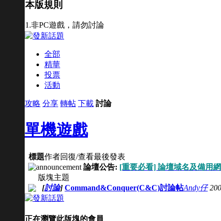
本版規則
1.非PC遊戲，請勿討論
全部
精華
投票
活動
攻略
分享
轉帖
下載
討論
單機遊戲
標題
作者
回復/查看
最後發表
論壇公告:
[重要必看] 論壇域名及備用
版塊主題
[
討論
]
Command&Conquer(C&C)討論帖
Andy仔
200
正在瀏覽此版塊的會員