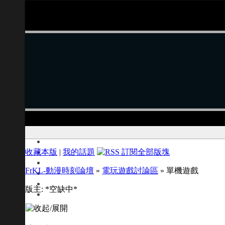
收藏本版
|
我的話題
FrKL-動漫時刻論壇
»
電玩遊戲討論區
» 單機遊戲
版主: *空缺中*