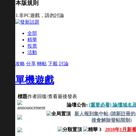
本版規則
1.非PC遊戲，請勿討論
全部
精華
投票
活動
攻略
分享
轉帖
下載
討論
單機遊戲
標題
作者
回復/查看
最後發表
論壇公告:
[重要必看] 論壇域名
新人報到集中帖 (請新註冊的
後會解除發帖限制)
2010年1月