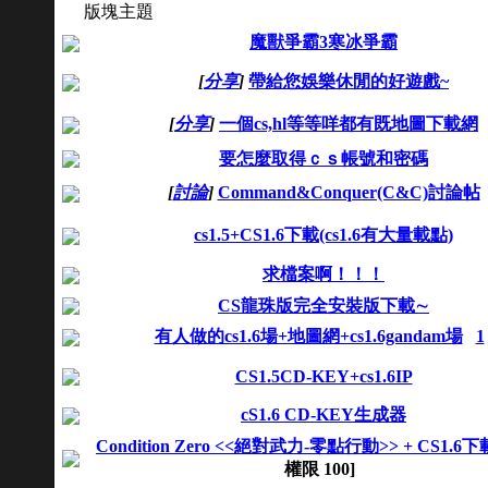
版塊主題
魔獸爭霸3寒冰爭霸
[
分享
]
帶給您娛樂休閒的好遊戲~
[
分享
]
一個cs,hl等等咩都有既地圖下載網
要怎麼取得ｃｓ帳號和密碼
[
討論
]
Command&Conquer(C&C)討論帖
cs1.5+CS1.6下載(cs1.6有大量載點)
求檔案啊！！！
CS龍珠版完全安裝版下載∼
有人做的cs1.6場+地圖網+cs1.6gandam場
1
CS1.5CD-KEY+cs1.6IP
cS1.6 CD-KEY生成器
Condition Zero <<絕對武力-零點行動>> + CS1.6下
權限
100
]