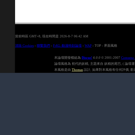
當前時區 GMT+8, 現在時間是 2026-8-7 06:42 AM
清除 Cookies
-
聯繫我們
-
FrKL-動漫時刻論壇
-
WAP
-
TOP
-
界面風格
本論壇開發模組為
Discuz!
6.0.0
© 2001-2007
Comsenz 
論壇風格為 初代的妖精, 主題來自 妖精的尾巴, ( 論壇運行速度在
本風格是由
Thomas
設計, 如果對本風格有任何評價, 