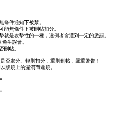
會無條件通知下被禁。
有可能無條件下被刪帖扣分。
攻擊就是攻擊性的一種，違例者會遭到一定的懲罰。
且免生誤會。
否刪帖。
定是否處分。輕則扣分，重則刪帖，嚴重警告！
勿以版規上的漏洞而違規。
=
=
=