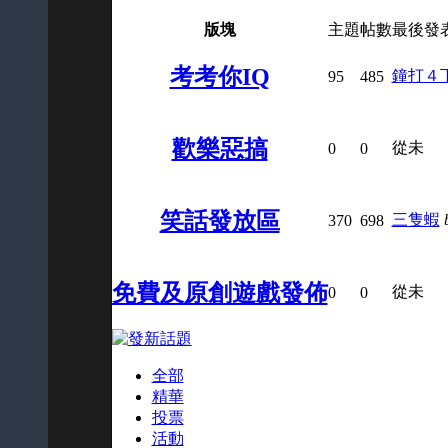
版塊
主題
帖數
最後發
考考你IQ
鐘打４
95
485
歡樂惡搞
從未
0
0
笑話發放區
三隻蝦
370
698
免費及原創遊戲發佈
從未
0
0
全部
精華
投票
活動