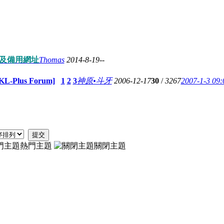
名及備用網址
Thomas
2014-8-19
-
-
lus Forum]
1
2
3
神原•斗牙
2006-12-17
30
/
3267
2007-1-3 09
提交
熱門主題
關閉主題