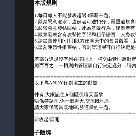
本版規則
1.每日每人不能發表超過3個新主題。
2.嚴禁惡意灌水，違例者可遭扣分，嚴重違規
3.嚴禁惡意發帖回帖，此為洗版行為，違例者
4.嚴禁發表含有攻擊性字眼和粗俗語言，人身
5.請盡量使用[引用]以方便聊天中的會員觀看，
6.請勿連續性推舊帖，否則管理層可自行決定是
若部分違規沒有列在準則上，將交由管理層斷
總而言之，一切則由管理層自行決定處分，請
=====================================
以下為ANDY仔副壇主的勸告：
=====================================
仲有,大家記住,le個區係聊天區黎
唔係笑話區,係一個聊天,交流既地區
請大家係適當既地區,發適當的主題。
=====================================
子版塊