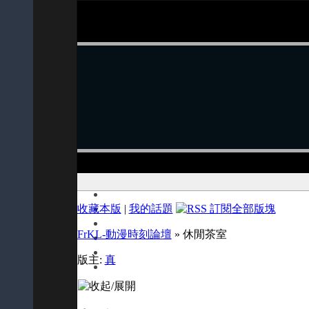
收藏本版
|
我的話題
FrKL-動漫時刻論壇
» 休閒茶室
版主:
真