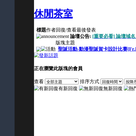
休閒茶室
標題
作者
回復/查看
最後發表
論壇公告:
[重要必看] 論壇域
版塊主題
聖誕活動-動漫聖誕賀卡設計比賽[Fr.KL-P
正在瀏覽此版塊的會員
查看
排序方式
有新回復
無新回復