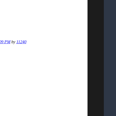
:09 PM
by
11240