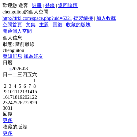
歡迎您 遊客
註冊
|
登錄
|
返回論壇
chenguitou的個人空間
http://tfrkl.com/space.php?uid=6221
複製鏈接
|
加入收藏
空間首頁
文集
主題
回復
收藏的版塊
開通個人空間
個人信息
狀態:
當前離線
chenguitou
發短消息
加為好友
日曆
«
2026-08
日
一
二
三
四
五
六
1
2
3
4
5
6
7
8
9
10
11
12
13
14
15
16
17
18
19
20
21
22
23
24
25
26
27
28
29
30
31
回復
更多
收藏的版塊
更多