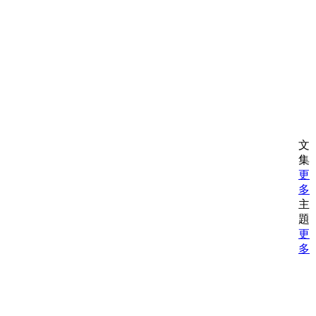
文
集
更
多
主
題
更
多