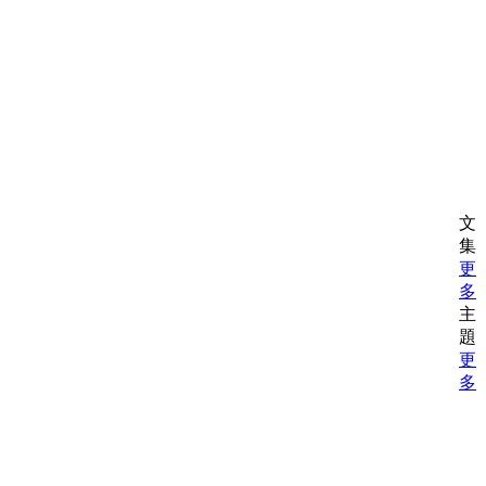
文
集
更
多
主
題
更
多