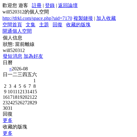
歡迎您 遊客
註冊
|
登錄
|
返回論壇
will520312的個人空間
http://tfrkl.com/space.php?uid=7170
複製鏈接
|
加入收藏
空間首頁
文集
主題
回復
收藏的版塊
開通個人空間
個人信息
狀態:
當前離線
will520312
發短消息
加為好友
日曆
«
2026-08
日
一
二
三
四
五
六
1
2
3
4
5
6
7
8
9
10
11
12
13
14
15
16
17
18
19
20
21
22
23
24
25
26
27
28
29
30
31
回復
更多
收藏的版塊
更多