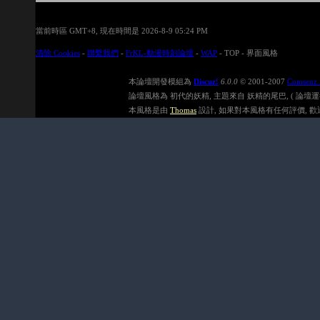
當前時區 GMT+8, 現在時間是 2026-8-9 05:24 PM
清除 Cookies
-
聯繫我們
-
FrKL-動漫時刻論壇
-
WAP
-
TOP
-
界面風格
本論壇開發模組為
Discuz!
6.0.0
© 2001-2007
Comsenz 
論壇風格為 初代的妖精, 主題來自 妖精的尾巴, ( 論壇運行速度在
本風格是由
Thomas
設計, 如果對本風格有任何評價, 