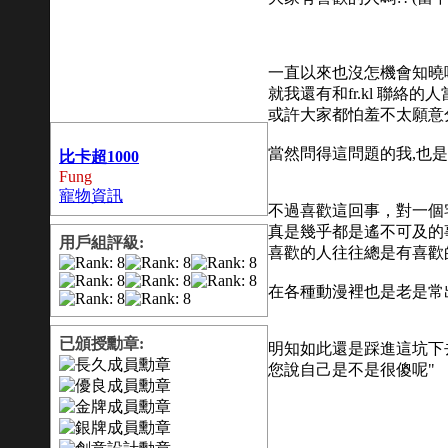
一直以來也沒怎機會知曉
就我還有和fr.kl 聯絡的人
或許大家都怕羞不太願意
當然問得這問題的我,也是
比卡超1000
Fung
寵物資訊
不過喜歡這回事，對一個
真是幾乎都是遙不可及的
用戶組評級:
喜歡的人往往總是有喜歡
在各種動漫裡也是老是常
已頒授勳章:
明知如此還是踩進這坑下
您說自己是不是很傻呢"