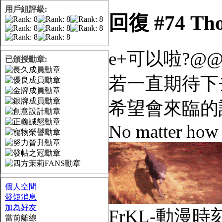
用戶組評級:
回復 #74 T
e+可以啦?@
已頒授勳章:
若一直期待下
希望會來臨的
No matter how lo
個人空間
發短消息
加為好友
FrKL-動漫時刻論壇 
當前離線