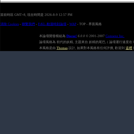
當前時區 GMT+8, 現在時間是 2026-8-9 12:57 PM
清除 Cookies
-
聯繫我們
-
FrKL-動漫時刻論壇
-
WAP
-
TOP
-
界面風格
本論壇開發模組為
Discuz!
6.0.0
© 2001-2007
Comsenz Inc.
論壇風格為 初代的妖精, 主題來自 妖精的尾巴, ( 論壇運行速度在 0.042
本風格是由
Thomas
設計, 如果對本風格有任何評價, 歡迎到
這裡