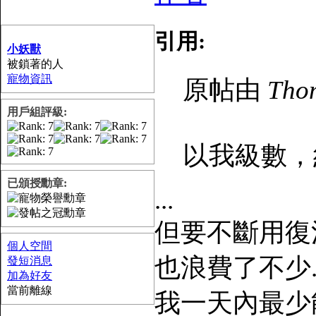
引用:
小妖獸
被鎖著的人
寵物資訊
原帖由
Tho
用戶組評級:
以我級數，約
已頒授勳章:
...
但要不斷用復活
個人空間
也浪費了不少..
發短消息
加為好友
當前離線
我一天內最少能