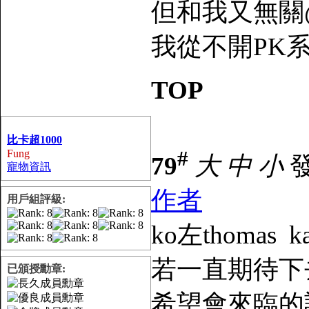
但和我又無關
我從不開PK系統
TOP
比卡超1000
#
Fung
79
大
中
小
發
寵物資訊
作者
用戶組評級:
ko左thomas ka
若一直期待下
已頒授勳章:
希望會來臨的