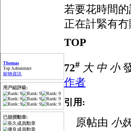
若要花時間的話,
正在計緊有冇賺
TOP
#
Thomas
72
大
中
小
發
Top Administer
寵物資訊
作者
用戶組評級:
引用:
已頒授勳章:
原帖由
小