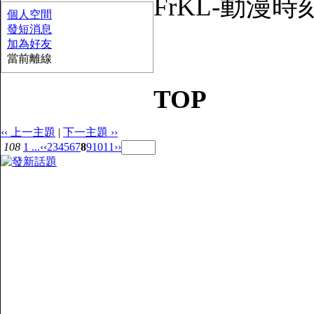
FrKL-動漫時刻論壇 
個人空間
發短消息
加為好友
當前離線
TOP
‹‹ 上一主題
|
下一主題 ››
108
1 ...
‹‹
2
3
4
5
6
7
8
9
10
11
››