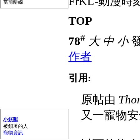
FrKL-動漫時刻論壇 
當前離線
TOP
#
78
大
中
小
發
作者
引用:
原帖由
Tho
又一寵物安
小妖獸
被鎖著的人
寵物資訊