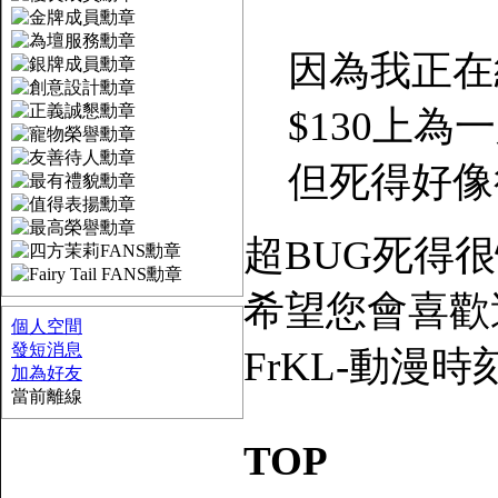
因為我正在統
$130上為一
但死得好像很
超BUG死得
希望您會喜歡
個人空間
發短消息
FrKL-動漫時刻論壇 
加為好友
當前離線
TOP