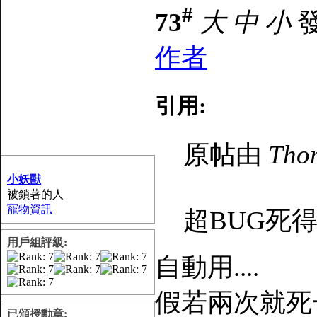
#
73
大
中
小
發
作者
引用:
原帖由
Tho
小妖獸
被鎖著的人
寵物資訊
超BUG死
用戶組評級:
自動用....
假若兩次就死
已頒授勳章: