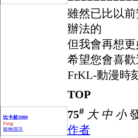
雖然已比以前
辦法的
但我會再想更
希望您會喜歡
FrKL-動漫時刻論壇 
TOP
#
75
大
中
小
發
比卡超1000
Fung
作者
寵物資訊