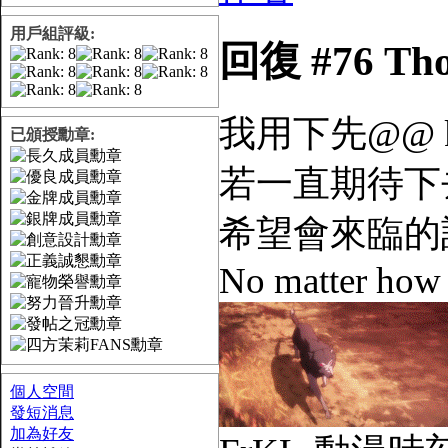
用戶組評級:
回復 #76 T
我用下先@@ k
已頒授勳章:
若一直期待下
希望會來臨的
No matter how lo
個人空間
發短消息
加為好友