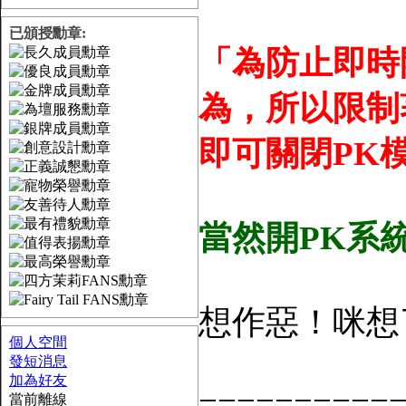
已頒授勳章:
「為防止即時
為，所以限制
即可關閉PK
當然開PK系
想作惡！咪想
個人空間
發短消息
加為好友
==========
當前離線