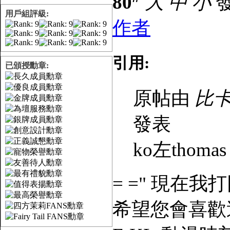
80
大
中
小
發
用戶組評級:
作者
引用:
已頒授勳章:
原帖由
比卡
發表
ko左thomas 
= =" 現在我
希望您會喜歡