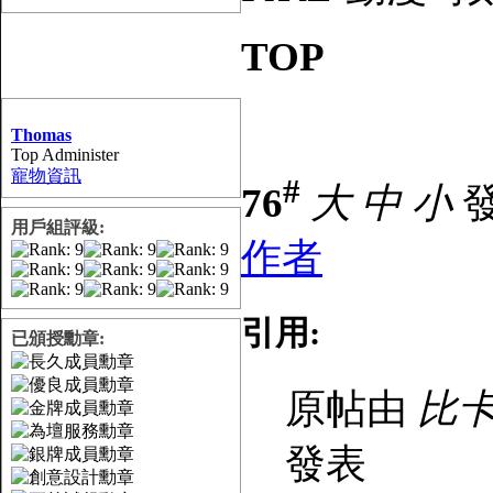
TOP
Thomas
Top Administer
寵物資訊
#
76
大
中
小
發
用戶組評級:
作者
引用:
已頒授勳章:
原帖由
比卡
發表