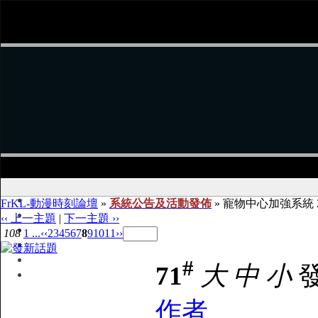
FrKL-動漫時刻論壇
»
系統公告及活動發佈
» 寵物中心加強系統 2
‹‹ 上一主題
|
下一主題 ››
108
1 ...
‹‹
2
3
4
5
6
7
8
9
10
11
››
#
71
大
中
小
發
作者