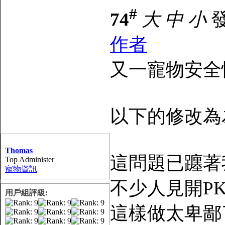
#
74
大
中
小
發
作者
又一寵物安全
以下的修改為
Thomas
這問題已躔著
Top Administer
寵物資訊
不少人見開P
用戶組評級:
這樣做太卑鄙