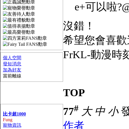
e+可以啦?
沒錯！
希望您會喜歡
FrKL-動漫時刻論壇 
個人空間
發短消息
加為好友
當前離線
TOP
#
77
大
中
小
發
比卡超1000
Fung
作者
寵物資訊