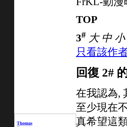
FrKL-動漫時刻
TOP
#
3
大
中
小
只看該作
回復 2# 
在我認為,
至少現在不
真希望這類
Thomas