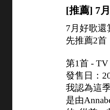
[推薦] 
7月好歌還
先推薦2首
第1首 - 
發售日：201
我認為這季
是由Anna