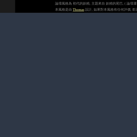
論壇風格為 初代的妖精, 主題來自 妖精的尾巴, ( 論壇運行速度在
本風格是由
Thomas
設計, 如果對本風格有任何評價, 