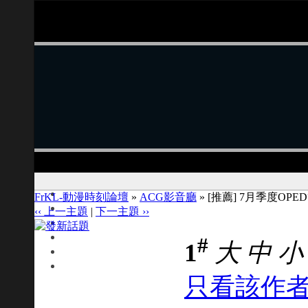
FrKL-動漫時刻論壇
»
ACG影音廳
» [推薦] 7月季度OP
‹‹ 上一主題
|
下一主題 ››
#
1
大
中
小
只看該作