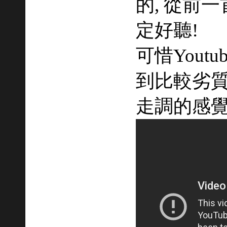
的, 從前一首
定好聽!
可惜Yout
到比較劣
走調的感