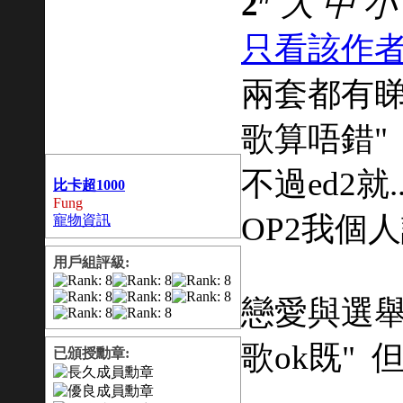
2
大
中
小
只看該作
兩套都有睇
歌算唔錯" 
不過ed2就
比卡超1000
Fung
OP2我個
寵物資訊
用戶組評級:
戀愛與選
歌ok既" 但
已頒授勳章: