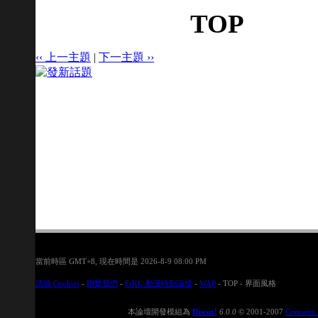
TOP
‹‹ 上一主題
|
下一主題 ››
當前時區 GMT+8, 現在時間是 2026-8-9 08:00 PM
清除 Cookies
-
聯繫我們
-
FrKL-動漫時刻論壇
-
WAP
-
TOP
-
界面風格
本論壇開發模組為
Discuz!
6.0.0
© 2001-2007
Comsenz 