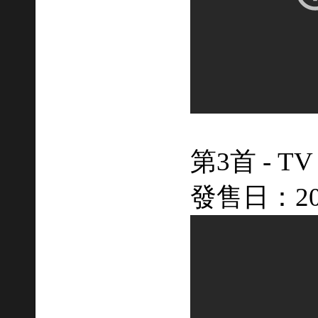
第3首 - 
發售日：201