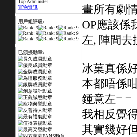
Top Administer
畫所有劇情
寵物資訊
OP應該係
用戶組評級:
左, 陣間去
已頒授勳章:
冰菓真係好正
本都唔係咁
鍾意左= =
我相反覺得O
其實幾好但