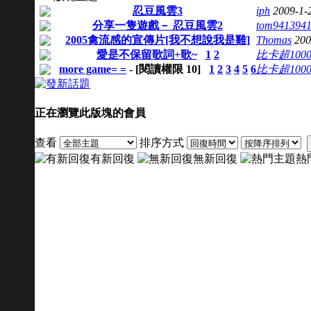
忍豆風雲3
iph
2009-1-
分享一隻遊戲－ 忍豆風雲2
tom941394
2005禽流感的宣傳片[我不想說我是雞]
Thomas
200
愛是不保留歌詞+歌~
1
2
比卡超100
more game= =
- [閱讀權限
10
]
1
2
3
4
5
6
比卡超100
正在瀏覽此版塊的會員
查看
排序方式
有新回復
無新回復
熱