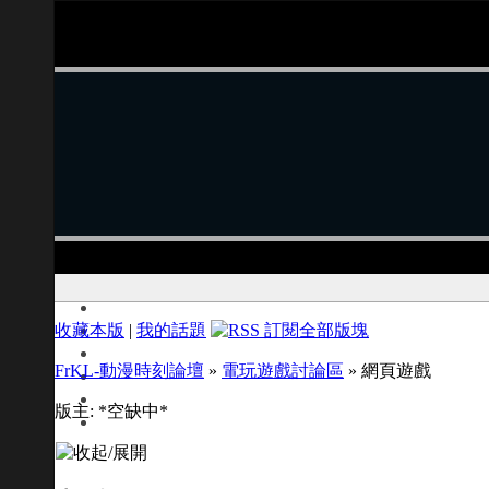
收藏本版
|
我的話題
FrKL-動漫時刻論壇
»
電玩遊戲討論區
» 網頁遊戲
版主: *空缺中*