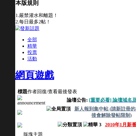
本版規則
1.嚴禁灌水和離題！
2.每日最多2帖！
全部
精華
投票
活動
網頁遊戲
標題
作者
回復/查看
最後發表
論壇公告:
[重要必看] 論壇域名
新人報到集中帖 (請新註冊的
後會解除發帖限制)
2010年1月
版塊主題