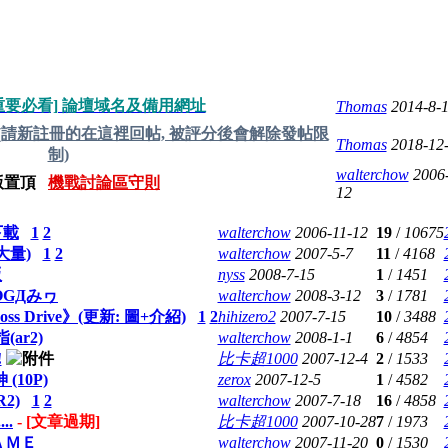
重要必看] 論壇域名及備用網址
Thomas
2014-8-
(請新註冊的在這裡回帖, 被評分後會解除發帖限
Thomas
2018-12
制)
walterchow
2006
機戰討論區守則
12
下載
1
2
walterchow
2006-11-12
19
/
10675
大量)
1
2
walterchow
2007-5-7
11
/
4168
版
nyss
2008-7-15
1
/
1451
OGДみヮ
walterchow
2008-3-12
3
/
1781
ross Drive》(更新: 圖+介紹)
1
2
hihizero2
2007-7-15
10
/
3488
ar2)
walterchow
2008-1-1
6
/
4854
!
比卡超1000
2007-12-4
2
/
1533
(10P)
zerox
2007-12-5
1
/
4582
2)
1
2
walterchow
2007-7-18
16
/
4858
..
- [文章過期]
比卡超1000
2007-10-28
7
/
1973
ＡＭＥ
walterchow
2007-11-20
0
/
1530