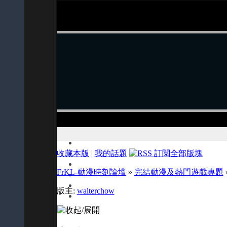
收藏本版
|
我的話題
FrKL-動漫時刻論壇
»
完結動漫及熱門遊戲專題
版主:
walterchow