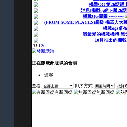
機戰OG 第26話網上
[消息]機戰og的tv版26
機戰OG圖圖~~~~~~~
(FROM SOME PLACES)超級 機器人大戰O
機戰ogs桌
我最愛的機戰機體-黑
10月推出的機
31
1
2
››
正在瀏覽此版塊的會員
遊客
查看
排序方式
有新回復
無新回復