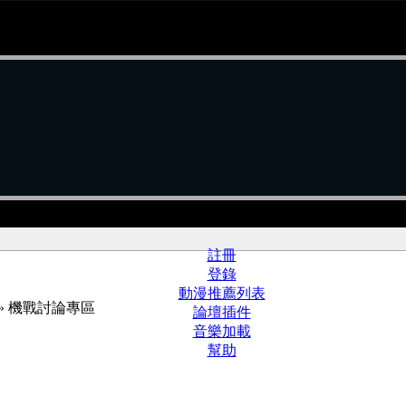
註冊
登錄
動漫推薦列表
» 機戰討論專區
論壇插件
音樂加載
幫助