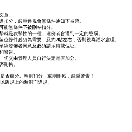
文章。
可遭扣分，嚴重違規會無條件通知下被禁。
有可能無條件下被刪帖扣分。
攻擊就是攻擊性的一種，違例者會遭到一定的懲罰。
但留位條件必須為需要，及約2帖左右，否則視為灌水處理。
必須經發佈者同意及必須請示轉載位址。
和警告。
，一切交由管理人員自行決定是否加分。
否刪帖。
定是否處分。輕則扣分，重則刪帖，嚴重警告！
勿以版規上的漏洞而違規。