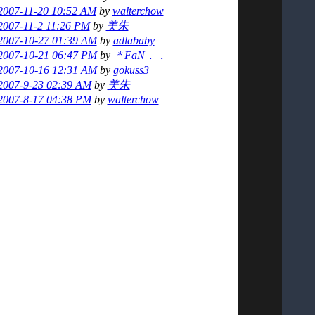
2007-11-20 10:52 AM
by
walterchow
2007-11-2 11:26 PM
by
美朱
2007-10-27 01:39 AM
by
adlababy
2007-10-21 06:47 PM
by
＊FaN．．
2007-10-16 12:31 AM
by
gokuss3
2007-9-23 02:39 AM
by
美朱
2007-8-17 04:38 PM
by
walterchow