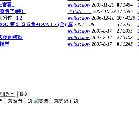
官看...
walterchow
2007-11-20
0
/
1454
話發售了(轉）
＊FaN．．
2007-10-29
1
/
1596
1
2
walterchow
2006-12-18
10
/
4125
G 第１-２５集+OVA 1-3 (全)
真
2007-4-28
5
/
2934
布
walterchow
2007-8-17
2
/
2035
天使的模型
walterchow
2007-8-17
7
/
5103
戰模型
walterchow
2007-8-17
0
/
1245
提交
熱門主題
關閉主題