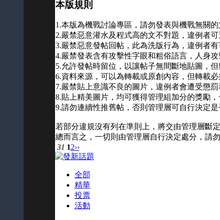
本版規則
1.本版為機戰討論專區，請勿發表與機戰無關的
2.嚴禁惡意灌水及程式高的文不對題，違例者
3.嚴禁惡意發帖回帖，此為洗版行為，違例者
4.嚴禁發表含有攻擊性字眼和粗俗語言，人身
5.允許發帖時留位，以讓帖子無間斷地貼圖，
6.資料來源，可以為轉載或原創內容，但轉載
7.嚴禁貼上意識不良的圖片，違例者會遭受懲罰
8.貼上精美圖片，均可獲得管理組加分的獎勵
9.請勿連續性推舊帖，否則管理層可自行決定是
若部分違規沒有列在準則上，將交由管理層斷
總而言之，一切則由管理層自行決定處分，請
31
1
2
››
全部
精華
投票
活動