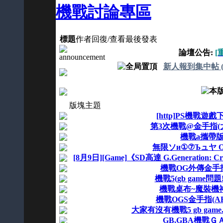
機戰討論專區
標題
作者
回復/查看
最後發表
論壇公告:
[
新人報到集中帖 
版塊主題
[http]PS機戰遊戲
第3次機戰@金手指(
機戰a攜帶
無限ソи①⑦Ъュヤ 
[8月9日][Game]《SD高達 G.Generation: C
機戰OG外傳金手指(
機戰5(gb game問題
機戰桌布~魔裝機神 
機戰OGS金手指(AR
大家有沒有機戰5 gb game..
GB,GBA機戰Ｇ