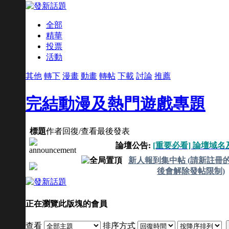
全部
精華
投票
活動
其他
轉下
漫畫
動畫
轉帖
下載
討論
推薦
完結動漫及熱門遊戲專題
標題
作者
回復/查看
最後發表
論壇公告:
[重要必看] 論壇域
新人報到集中帖 (請新註冊的
後會解除發帖限制)
正在瀏覽此版塊的會員
查看
排序方式