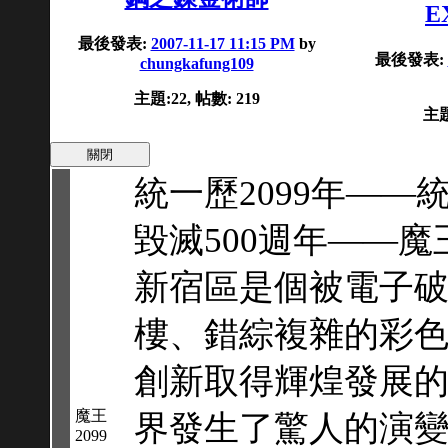
E
最後發表:
2007-11-17 11:15 PM
by
最後發表:
chungkafung109
主題:22, 帖數: 219
主題
統一歷2099年—
毀滅500週年——
新宿區是個被電子
樓、錯綜複雜的彩
創新取得輝煌發展
魔王
界發生了驚人的演
2099