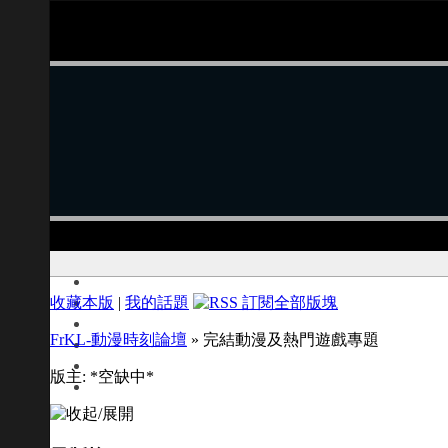
收藏本版
|
我的話題
FrKL-動漫時刻論壇
» 完結動漫及熱門遊戲專題
版主: *空缺中*