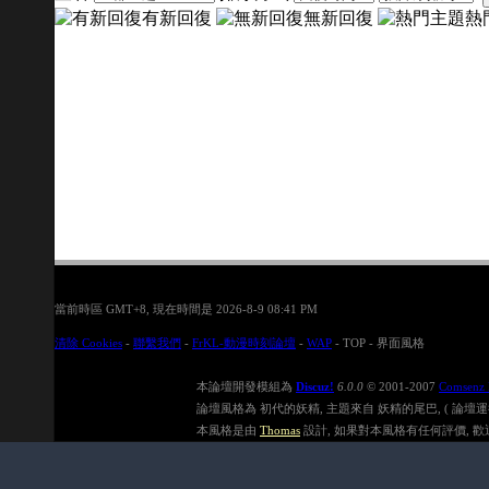
有新回復
無新回復
熱
當前時區 GMT+8, 現在時間是 2026-8-9 08:41 PM
清除 Cookies
-
聯繫我們
-
FrKL-動漫時刻論壇
-
WAP
-
TOP
-
界面風格
本論壇開發模組為
Discuz!
6.0.0
© 2001-2007
Comsenz 
論壇風格為 初代的妖精, 主題來自 妖精的尾巴, ( 論壇運行速度在
本風格是由
Thomas
設計, 如果對本風格有任何評價, 