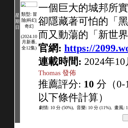
一個巨大的城邦所
類型: 冒
星
卻隱藏著可怕的「
險|科幻|
期
奇幻
日
而又動蕩的「新世界
(2024.10
月新番,
官網:
https://2099.w
全12集)
連載時間:
2024年10
Thomas 發佈
推薦評分:
10
分（0-
以下條件計算）
劇情: 10 分 (50%),
音樂: 10 分 (11%),
畫風: 1