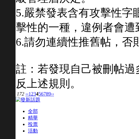
5.嚴禁發表含有攻擊性
擊性的一種，違例者會遭
6.請勿連續性推舊帖，
註：若發現自己被刪帖過
反上述規則。
172
‹‹
1
2
3
4
5
6
7
8
9
››
全部
精華
投票
活動