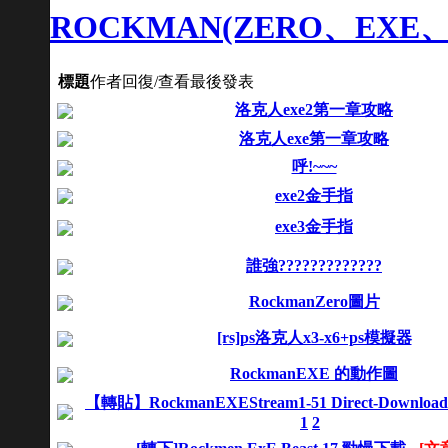
ROCKMAN(ZERO、EXE
標題
作者
回復/查看
最後發表
洛克人exe2第一章攻略
洛克人exe第一章攻略
呼!~~~
exe2金手指
exe3金手指
誰強?????????????
RockmanZero圖片
[rs]ps洛克人x3-x6+ps模擬器
RockmanEXE 的動作圖
【轉貼】RockmanEXEStream1-51 Direct-Download
1
2