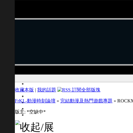
收藏本版
|
我的話題
FrKL-動漫時刻論壇
»
完結動漫及熱門遊戲專題
» ROCK
版主: *空缺中*