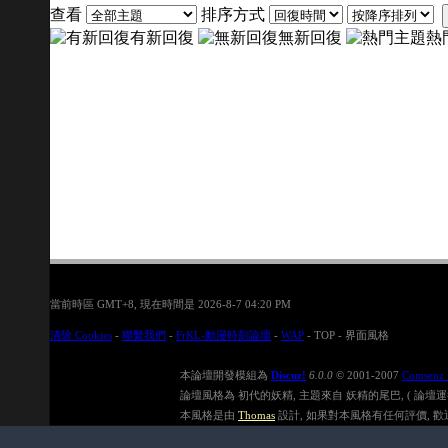
查看
排序方式
有新回復
無新回復
熱
當前時區 GMT+8, 現在時間是 2026-8-7 04:20 PM
清除 Cookies
-
聯繫我們
-
FrKL-動漫時刻論壇
-
WAP
-
TOP
-
界面風格
本論壇開發模組為
Discuz!
6.0.0
© 2001-2007
Comsenz 
論壇風格為 初代的妖精, 主題來自 妖精的尾巴, ( 論壇運行速度在
本風格是由
Thomas
設計, 如果對本風格有任何評價, 