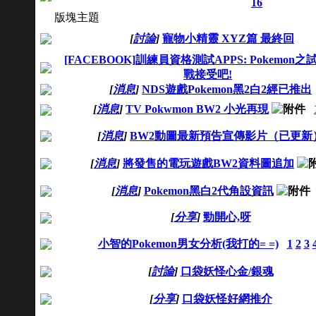
16
版塊主題
[
討論
]
寵物小精靈 XYZ篇 最終回
[FACEBOOK]訓練員資格測試APPS: Pokemon之
戰接受吧!
[
消息
]
NDS遊戲Pokemon黑2白2經已推出
[
消息
]
TV Pokwmon BW2 小光再現
[
消息
]
BW2動圖最新預告宣傳影片（已更新
[
消息
]
將發售的電玩遊戲BW2資料圖追加
[
消息
]
Pokemon黑白2代角設資訊
[
分享
]
勁開心,呀
小智的Pokemon男女分析(我打的= =)
1
2
3
[
討論
]
口袋妖怪心金/銀魂
[
分享
]
口袋妖怪好網推介