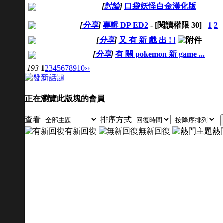
[
討論
]
口袋妖怪白金漢化版
[
分享
]
專輯 DP ED2
- [閱讀權限
30
]
1
2
[
分享
]
又 有 新 戲 出 ! !
[
分享
]
有 關 pokemon 新 game ...
193
1
2
3
4
5
6
7
8
9
10
››
正在瀏覽此版塊的會員
查看
排序方式
有新回復
無新回復
熱