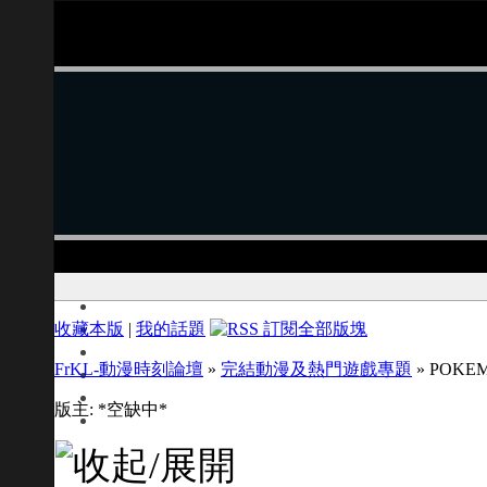
收藏本版
|
我的話題
FrKL-動漫時刻論壇
»
完結動漫及熱門遊戲專題
» POKEMO
版主: *空缺中*