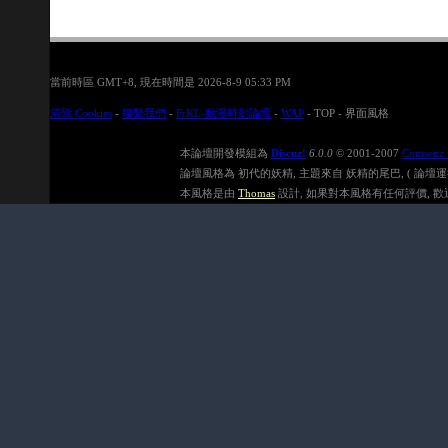
當前時區 GMT+8, 現在時間是 2026-8-9 05:33 PM
清除 Cookies
-
聯繫我們
-
FrKL-動漫時刻論壇
-
WAP
-
TOP
-
界面風格
本論壇開發模組為
Discuz!
6.0.0
© 2001-2007
Comsenz 
論壇風格為 初代的妖精, 主題來自 妖精的尾巴, ( 論壇運行速度在
本風格是由
Thomas
設計, 如果對本風格有任何評價, 