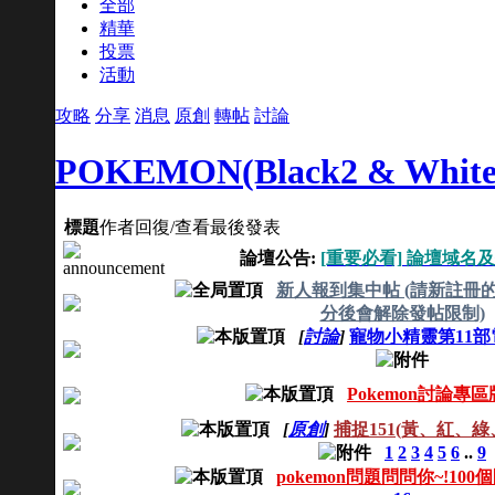
全部
精華
投票
活動
攻略
分享
消息
原創
轉帖
討論
POKEMON(Black2 & White
標題
作者
回復/查看
最後發表
論壇公告:
[重要必看] 論壇域名
新人報到集中帖 (請新註冊的
分後會解除發帖限制)
[
討論
]
寵物小精靈第11部
Pokemon討論專
[
原創
]
捕捉151(黃、紅、綠
1
2
3
4
5
6
..
9
pokemon問題問問你~!100