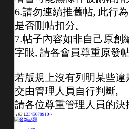
6.請勿連續推舊帖, 此行
是否刪帖扣分。
7.帖子內容如非自己原創
字眼, 請各會員尊重原發
若版規上沒有列明某些違規
交由管理人員自行判斷,
請各位尊重管理人員的決
193
1
2
3
4
5
6
7
8
9
10
››