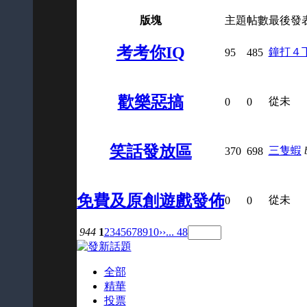
版塊
主題
帖數
最後發
考考你IQ
鐘打４
95
485
歡樂惡搞
從未
0
0
笑話發放區
三隻蝦
370
698
免費及原創遊戲發佈
從未
0
0
944
1
2
3
4
5
6
7
8
9
10
››
... 48
全部
精華
投票