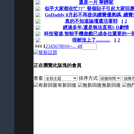
還是一片 寧靜呢
似乎大家都在忙??" 發個貼子引起大家回應吧
GoDaddy 8月起不再提供續費優惠碼, 續
真的不知道論壇還活著耶
1
2
經過多年,還是無法直視S D劇情
科技發達,智能手機遊戲已成各位重要的一
很耐沒上了............
1
2
944
1
2
3
4
5
6
7
8
9
10
››
... 48
正在瀏覽此版塊的會員
查看
排序方式
有新回復
無新回復