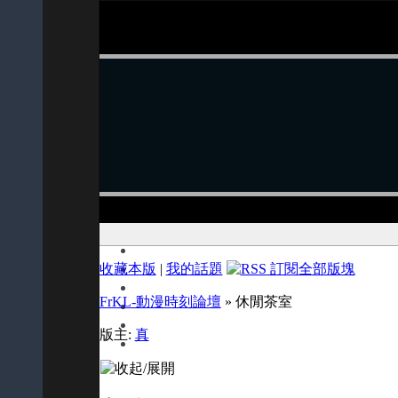
收藏本版
|
我的話題
FrKL-動漫時刻論壇
» 休閒茶室
版主:
真