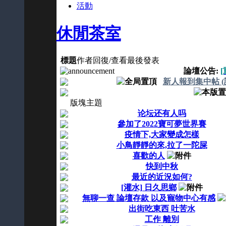
活動
休閒茶室
標題
作者
回復/查看
最後發表
論壇公告:
新人報到集中帖 
版塊主題
论坛还有人吗
參加了2022寶可夢世界賽
疫情下,大家變成怎樣
小鳥靜靜的來,拉了一陀屎
喜歡的人
快到中秋
最近的近況如何?
[灌水] 日久思鄉
無聊一查 論壇存款 以及寵物中心有感
出街吃東西 吐苦水
工作 離別