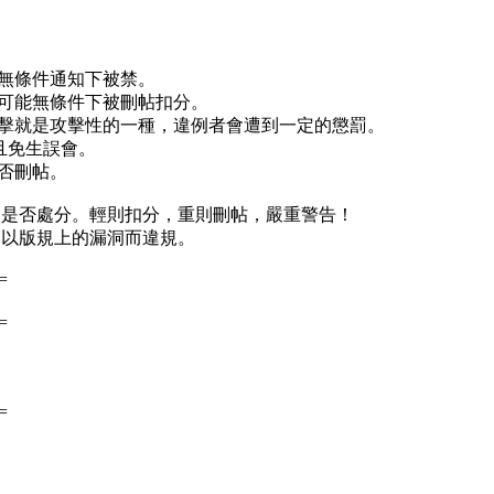
會無條件通知下被禁。
有可能無條件下被刪帖扣分。
攻擊就是攻擊性的一種，違例者會遭到一定的懲罰。
且免生誤會。
否刪帖。
定是否處分。輕則扣分，重則刪帖，嚴重警告！
勿以版規上的漏洞而違規。
=
=
=