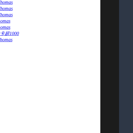
homas
homas
homas
homas
homas
卡超1000
homas