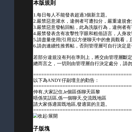
本版規則
1.每日每人不能發表超過3個新主題。
2.嚴禁惡意灌水，違例者可遭扣分，嚴重違規
3.嚴禁惡意發帖回帖，此為洗版行為，違例者
4.嚴禁發表含有攻擊性字眼和粗俗語言，人身
5.請盡量使用[引用]以方便聊天中的會員觀看，
6.請勿連續性推舊帖，否則管理層可自行決定是
若部分違規沒有列在準則上，將交由管理層斷
總而言之，一切則由管理層自行決定處分，請
=====================================
以下為ANDY仔副壇主的勸告：
=====================================
仲有,大家記住,le個區係聊天區黎
唔係笑話區,係一個聊天,交流既地區
請大家係適當既地區,發適當的主題。
=====================================
子版塊