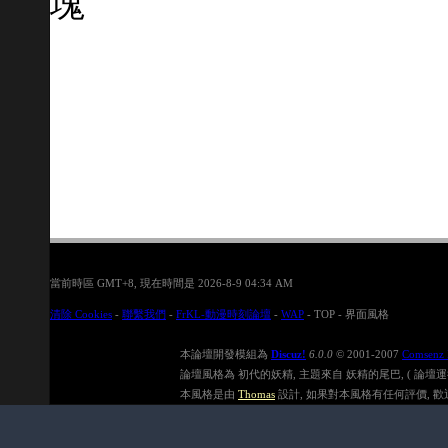
塊
當前時區 GMT+8, 現在時間是 2026-8-9 04:34 AM
清除 Cookies
-
聯繫我們
-
FrKL-動漫時刻論壇
-
WAP
-
TOP
-
界面風格
本論壇開發模組為
Discuz!
6.0.0
© 2001-2007
Comsenz 
論壇風格為 初代的妖精, 主題來自 妖精的尾巴, ( 論壇運行速度在
本風格是由
Thomas
設計, 如果對本風格有任何評價, 