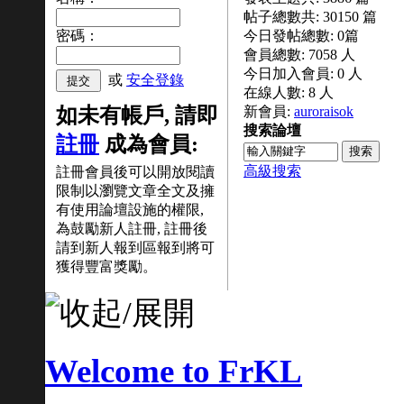
帖子總數共:
30150
篇
密碼：
今日發帖總數:
0
篇
會員總數:
7058
人
今日加入會員:
0
人
或
安全登錄
在線人數:
8
人
如未有帳戶, 請即
新會員:
auroraisok
搜索論壇
註冊
成為會員:
高級搜索
註冊會員後可以開放閱讀
限制以瀏覽文章全文及擁
有使用論壇設施的權限,
為鼓勵新人註冊, 註冊後
請到新人報到區報到將可
獲得豐富獎勵。
Welcome to FrKL