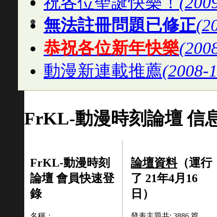
祝各位聖誕快樂！
(200
無法註冊問題已修正
(2
恭祝各位新年快樂
(2008
動漫新連載推薦
(2008-1
FrKL-動漫時刻論壇 信
FrKL-動漫時刻
論壇資料
（運行
論壇 會員快速登
了 21年4月16
錄
日）
名稱：
發表主題共:
3886
篇